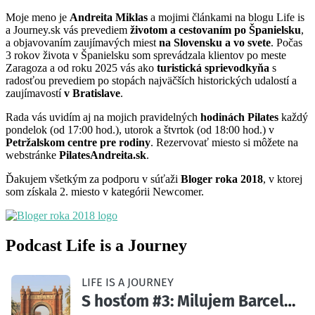
Moje meno je
Andreita Miklas
a mojimi článkami na blogu Life is
a Journey.sk vás prevediem
životom a cestovaním po Španielsku
,
a objavovaním zaujímavých miest
na Slovensku a vo svete
. Počas
3 rokov života v Španielsku som sprevádzala klientov po meste
Zaragoza a od roku 2025 vás ako
turistická sprievodkyňa
s
radosťou prevediem po stopách najväčších historických udalostí a
zaujímavostí
v Bratislave
.
Rada vás uvidím aj na mojich pravidelných
hodinách Pilates
každý
pondelok (od 17:00 hod.), utorok a štvrtok (od 18:00 hod.) v
Petržalskom centre pre rodiny
. Rezervovať miesto si môžete na
webstránke
PilatesAndreita.sk
.
Ďakujem všetkým za podporu v súťaži
Bloger roka 2018
, v ktorej
som získala 2. miesto v kategórii Newcomer.
Podcast Life is a Journey