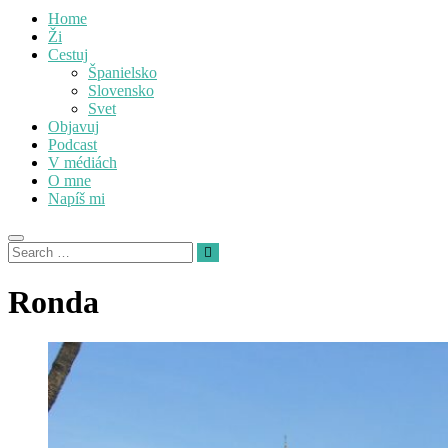
Home
Ži
Cestuj
Španielsko
Slovensko
Svet
Objavuj
Podcast
V médiách
O mne
Napíš mi
Ronda