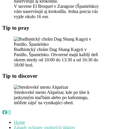
V taverne El Broquel v Zaragoze (Španielsko)
vám naservírujú aj krokodíla. Jedna porcia vás
vyjde okolo 16 eur.
Tip to pray
Budhistický chrám Dag Shang Kagyü v
Panillo, Španielsko. Otvorené majú každý deň
okrem stredy od 10:00 do 13:30 a od 16:30 do
18:00 hod.
Tip to discover
Stredoveké mesto Alquézar, kde po túre k
jaskynným maľbám alebo po kaňoningu,
môžete zájsť na vynikajúci obed.
Home
Zásady ochrany osobných údajov