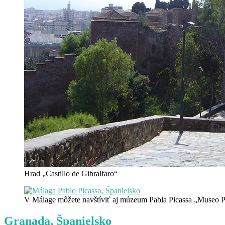
Hrad „Castillo de Gibralfaro“
V Málage môžete navštíviť aj múzeum Pabla Picassa „Museo 
Granada, Španielsko