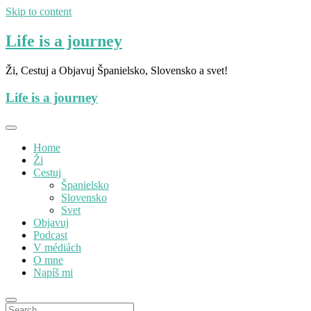
Skip to content
Life is a journey
Ži, Cestuj a Objavuj Španielsko, Slovensko a svet!
Life is a journey
Home
Ži
Cestuj
Španielsko
Slovensko
Svet
Objavuj
Podcast
V médiách
O mne
Napíš mi