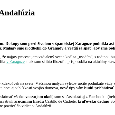
Andalúzia
ou. Dokopy som pred životom v španielskej Zaragoze podnikla asi
Z Málagy sme si odbehli do Granady a vrátili sa späť, aby sme pokr
, že najprv precestujem vzdialený svet a keď sa „usadím“, s rodinou b
dila
v Zaragoze
a tak som si túto filozofiu prispôsobila na aktuálny st
 kdekoľvek na svete. Väčšinou malých výletov určite podnikáte vždy vo
t, hoci aj v blízkosti svojho domova, nové tipy vám
budú prichádzať
eskúmať všetko
vo svojom okolí
, som sa častokrát aj z Facebooku (tre
avštívili
zrúcaninu hradu
Castillo de Cadrete,
kráľovskú
dedinu
Sos
e pozrieť čo vidieť v Andalúzii.