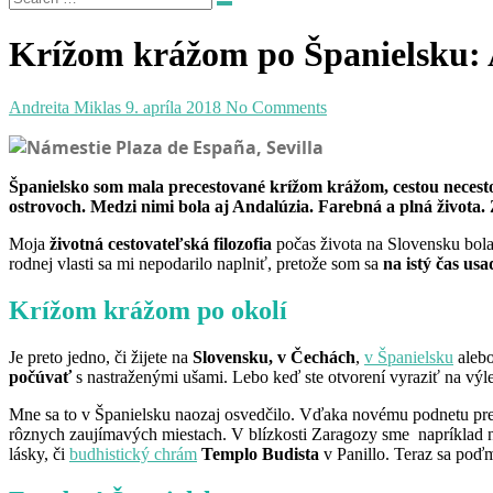
Krížom krážom po Španielsku: 
Andreita Miklas
9. apríla 2018
No Comments
Španielsko som mala precestované krížom krážom, cestou necest
ostrovoch. Medzi nimi bola aj Andalúzia. Farebná a plná života. 
Moja
životná cestovateľská filozofia
počas života na Slovensku bola
rodnej vlasti sa mi nepodarilo naplniť, pretože som sa
na istý čas usa
Krížom krážom po okolí
Je preto jedno, či žijete na
Slovensku, v Čechách
,
v Španielsku
alebo
počúvať
s nastraženými ušami. Lebo keď ste otvorení vyraziť na výle
Mne sa to v Španielsku naozaj osvedčilo. Vďaka novému podnetu pr
rôznych zaujímavých miestach. V blízkosti Zaragozy sme napríklad n
lásky, či
budhistický chrám
Templo Budista
v Panillo. Teraz sa poďm