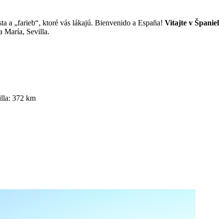
ta a „farieb“, ktoré vás lákajú. Bienvenido a España!
Vitajte v Španie
 María, Sevilla.
illa: 372 km