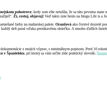
nejskom polostrove
, kedy som ešte netušila, že sa táto pevnina st
zažiješ“.
Ži, cestuj, objavuj!
Veď takto znie heslo na blogu Life is a J
namiešané farby na maliarskej palete.
Oranžová
ako čerstvé dozreté p
oro každý deň jasná vďaka prenikavému slniečku. A mnoho ďalších far
j dokumentácie z mojich výprav, s minimálnym popisom. Pred 10 rokmi so
u v Španielsku
, pri ktorej sa vám určite zíde praktický slovník:
Španie
e