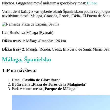
Pinchos, Guggenheimové múzeum a gondolový most:
Bilbao
Verím, že si každý z vás vyberie okruh Španielskom podľa svojho gus
navštívime mestá: Málaga, Granada, Ronda, Cádiz, El Puerto de Santa
Let
: Bratislava-Málaga (Ryanair)
Dĺžka trasy 1
: Málaga-Granada: 126 km
Dĺžka trasy 2
: Málaga, Ronda, Cádiz, El Puerto de Santa María, Sev
Málaga, Španielsko
TIP na návštevu:
Hrad „
Castillo de Gibralfaro
“
Býčia aréna „
Plaza de Toros de la Malagueta
“
Park v centre mesta „
Parque de Málaga
“