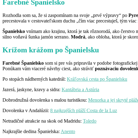
Farebné Španielsko
Rozhodla som sa, že si zaspomínam na svoje „prvé výpravy“ po
Pyre
precestovala v cestovateľskom duchu „čím viac precestuješ, tým viac 
Španielsko
vnímam ako krajinu, ktorá je tak rôznorodá, ako čerstvo 
silno voňavá šunka jamón serrano.
Modrá
, ako obloha, ktorá je sk
Krížom krážom po Španielsku
Farebné Španielsko
som si pre vás pripravila v podobe fotograficke
Ponúkam vám viaceré návrhy ciest, ako stráviť
poznávaciu dovolenk
Po stopách nádherných katedrál:
Kráľovská cesta po Španielsku
Jazerá, jaskyne, kravy a sidra:
Kantábria a Astúria
Dobrodružná dovolenka s malou turistikou:
Menorka a jej skryté pláž
Dovolenka v Andalúzii:
8 najkrajších pláží Costa de la Luz
Netradičné atrakcie na skok od Madridu:
Toledo
Najkrajšie dedina Španielska:
Anento