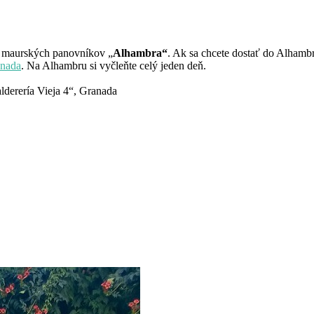
í maurských panovníkov „
Alhambra“
. Ak sa chcete dostať do Alhamb
nada
. Na Alhambru si vyčleňte celý jeden deň.
alderería Vieja 4“, Granada