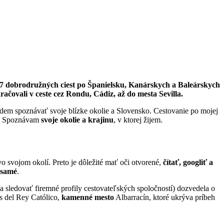
 7 dobrodružných ciest po Španielsku, Kanárskych a Baleárskych
ačovali v ceste cez Rondu, Cádiz, až do mesta Sevilla.
udem spoznávať svoje blízke okolie a Slovensko. Cestovanie po mojej
av. Spoznávam
svoje okolie a krajinu
, v ktorej žijem.
 svojom okolí. Preto je dôležité mať oči otvorené,
čítať, googliť a
 samé
.
ba sledovať firemné profily cestovateľských spoločností) dozvedela o
 del Rey Católico,
kamenné mesto
Albarracín, ktoré ukrýva príbeh