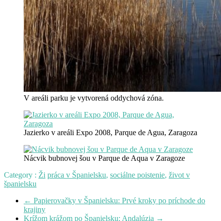
V areáli parku je vytvorená oddychová zóna.
Jazierko v areáli Expo 2008, Parque de Agua, Zaragoza
Nácvik bubnovej šou v Parque de Aqua v Zaragoze
Category :
Ži
práca v Španielsku
,
sociálne poistenie
,
život v
španielsku
←
Papierovačky v Španielsku: Prvé kroky po príchode do
krajiny
Krížom krážom po Španielsku: Andalúzia
→