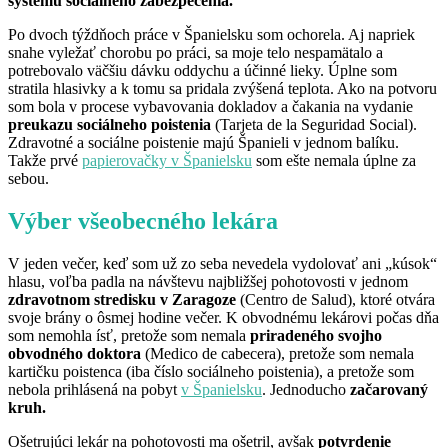
systému sociálneho zabezpečenia.
Po dvoch týždňoch práce v Španielsku som ochorela. Aj napriek
snahe vyležať chorobu po práci, sa moje telo nespamätalo a
potrebovalo väčšiu dávku oddychu a účinné lieky. Úplne som
stratila hlasivky a k tomu sa pridala zvýšená teplota. Ako na potvoru
som bola v procese vybavovania dokladov a čakania na vydanie
preukazu sociálneho poistenia
(Tarjeta de la Seguridad Social).
Zdravotné a sociálne poistenie majú Španieli v jednom balíku.
Takže prvé
papierovačky v Španielsku
som ešte nemala úplne za
sebou.
Výber všeobecného lekára
V jeden večer, keď som už zo seba nevedela vydolovať ani „kúsok“
hlasu, voľba padla na návštevu najbližšej pohotovosti v jednom
zdravotnom stredisku v Zaragoze
(Centro de Salud), ktoré otvára
svoje brány o ôsmej hodine večer. K obvodnému lekárovi počas dňa
som nemohla ísť, pretože som nemala
priradeného svojho
obvodného doktora
(Medico de cabecera), pretože som nemala
kartičku poistenca (iba číslo sociálneho poistenia), a pretože som
nebola prihlásená na pobyt
v Španielsku
. Jednoducho
začarovaný
kruh.
Ošetrujúci lekár na pohotovosti ma ošetril, avšak
potvrdenie