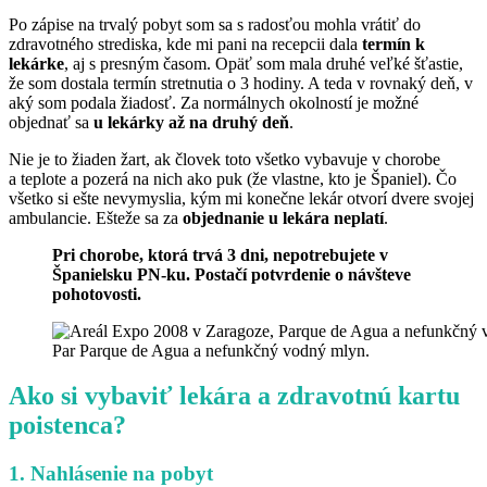
Po zápise na trvalý pobyt som sa s radosťou mohla vrátiť do
zdravotného strediska, kde mi pani na recepcii dala
termín k
lekárke
, aj s presným časom. Opäť som mala druhé veľké šťastie,
že som dostala termín stretnutia o 3 hodiny. A teda v rovnaký deň, v
aký som podala žiadosť. Za normálnych okolností je možné
objednať sa
u lekárky až na druhý deň
.
Nie je to žiaden žart, ak človek toto všetko vybavuje v chorobe
a teplote a pozerá na nich ako puk (že vlastne, kto je Španiel). Čo
všetko si ešte nevymyslia, kým mi konečne lekár otvorí dvere svojej
ambulancie. Ešteže sa za
objednanie u lekára neplatí
.
Pri chorobe, ktorá trvá 3 dni, nepotrebujete v
Španielsku PN-ku. Postačí potvrdenie o návšteve
pohotovosti.
Par Parque de Agua a nefunkčný vodný mlyn.
Ako si vybaviť lekára a zdravotnú kartu
poistenca?
1. Nahlásenie na pobyt