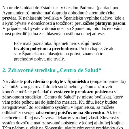
Na úrade Unidad de Estadística y Gestión Padronal (patriaci pod
Ayuntamiento) musíte mať dopredu dohodnuté stretnutie (
cita
previa
). K nahláseniu bydliska v Španielsku vyplníte tlačivo, kde a
s kým bývate v domácnosti a totožnosť preukážete
platným pasom
.
V prípade, ak bývate v domácnosti so Španielmi, toto tlačivo vám
musí potvrdiť jedna z nahlásených osôb na danej adrese.
Ešte malá poznámka. Španieli nerozlišujú medzi
trvalým pobytom a prechodným
. Preto chápte, že ak
sa v Španielsku nahlasujete na pobyt, znamená to
prechodný pobyt, nie trvalý.
2. Zdravotné stredisko „Centro de Salud“
Na základe
potvrdenia o pobyte v Španielsku
(empadronamiento)
vás môžu zaregistrovať do ich sociálneho systému a zároveň
konečne môžete požiadať o
vystavenie preukazu poistenca
v
zdravotnom stredisku „Centro de Salud“ (v mieste bydliska), ktorý
vám príde poštou asi do jedného mesiaca. Ku dňu, kedy budete
zaregistrovaní do sociálneho systému v Španielsku, sa môžete
odhlásiť zo svojej
zdravotnej poisťovne na Slovensku
. Ak teda
nechcete naďalej navštevovať lekárov v rodnej vlasti. Slovenský
systém dovoľuje mať zdravotné poistenie v jednej aj druhej krajine.
Tým pádom si však na Slovensku platíte zdravotné preddavky ako