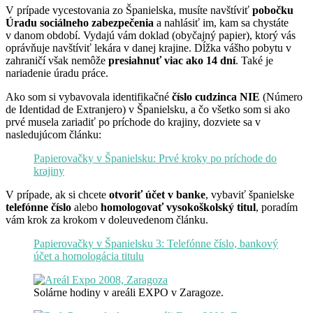
V prípade vycestovania zo Španielska, musíte navštíviť
pobočku
Úradu sociálneho zabezpečenia
a nahlásiť im, kam sa chystáte
v danom období. Vydajú vám doklad (obyčajný papier), ktorý vás
oprávňuje navštíviť lekára v danej krajine. Dĺžka vášho pobytu v
zahraničí však nemôže
presiahnuť viac ako 14 dní
. Také je
nariadenie úradu práce.
Ako som si vybavovala identifikačné
číslo cudzinca NIE
(Número
de Identidad de Extranjero) v Španielsku, a čo všetko som si ako
prvé musela zariadiť po príchode do krajiny, dozviete sa v
nasledujúcom článku:
Papierovačky v Španielsku: Prvé kroky po príchode do
krajiny
V prípade, ak si chcete
otvoriť účet v banke
, vybaviť španielske
telefónne číslo
alebo
homologovať vysokoškolský titul
, poradím
vám krok za krokom v doleuvedenom článku.
Papierovačky v Španielsku 3: Telefónne číslo, bankový
účet a homologácia titulu
Solárne hodiny v areáli EXPO v Zaragoze.