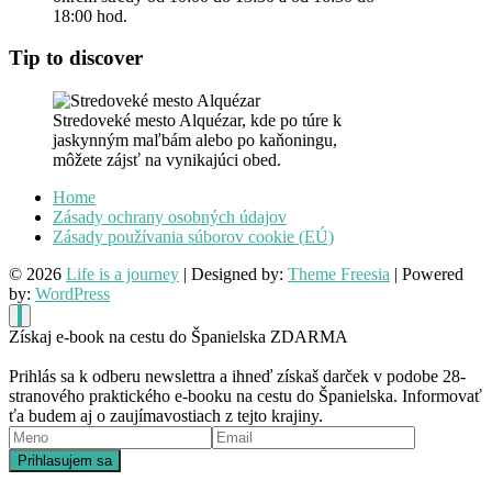
18:00 hod.
Tip to discover
Stredoveké mesto Alquézar, kde po túre k
jaskynným maľbám alebo po kaňoningu,
môžete zájsť na vynikajúci obed.
Home
Zásady ochrany osobných údajov
Zásady používania súborov cookie (EÚ)
© 2026
Life is a journey
| Designed by:
Theme Freesia
| Powered
by:
WordPress
Získaj e-book na cestu do Španielska ZDARMA
Prihlás sa k odberu newslettra a ihneď získaš darček v podobe 28-
stranového praktického e-booku na cestu do Španielska. Informovať
ťa budem aj o zaujímavostiach z tejto krajiny.