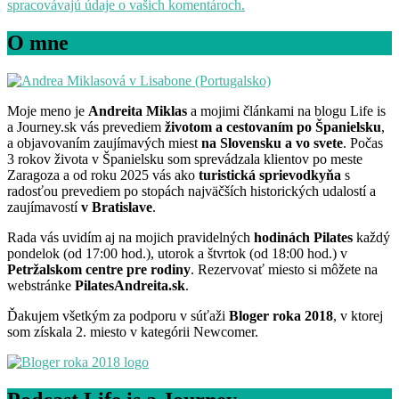
spracovávajú údaje o vašich komentároch.
O mne
Moje meno je
Andreita Miklas
a mojimi článkami na blogu Life is
a Journey.sk vás prevediem
životom a cestovaním po Španielsku
,
a objavovaním zaujímavých miest
na Slovensku a vo svete
. Počas
3 rokov života v Španielsku som sprevádzala klientov po meste
Zaragoza a od roku 2025 vás ako
turistická sprievodkyňa
s
radosťou prevediem po stopách najväčších historických udalostí a
zaujímavostí
v Bratislave
.
Rada vás uvidím aj na mojich pravidelných
hodinách Pilates
každý
pondelok (od 17:00 hod.), utorok a štvrtok (od 18:00 hod.) v
Petržalskom centre pre rodiny
. Rezervovať miesto si môžete na
webstránke
PilatesAndreita.sk
.
Ďakujem všetkým za podporu v súťaži
Bloger roka 2018
, v ktorej
som získala 2. miesto v kategórii Newcomer.