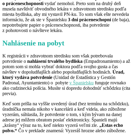
o práceneschopnosti
vydať nemohol. Preto som na druhý deň
musela navštíviť obvodného lekára v zdravotnom stredisku podľa
miesta bydliska, aby mi vystavil PN-ku. To som však ešte nevedela
informáciu, že ak ste v Španielsku
3 dni práceneschopní
(de baja),
nepotrebujete papier o práceneschopnosti, iba potvrdenie
z pohotovosti o návšteve lekára.
Nahlásenie na pobyt
K registrácii v zdravotnom stredisku som však potrebovala
potvrdenie o
nahlásení trvalého bydliska
(Empadronamiento) a až
potom som si mohla vybrať doktora podľa svojho gusta a čas
návštev v dopoludňajších alebo popoludňajších hodinách.
Úrad,
ktorý vydáva potvrdenie
(Unidad de Estadística y Gestión
Padronal, Ayuntamiento) o pobyte
v Španielsku
funguje rovnako
ako cudzinecká polícia. Musíte si dopredu dohodnúť schôdzku (cita
previa).
Keď som prišla na vyššie uvedený úrad (bez termínu na schôdzku),
úradníčka nemala nikoho v kancelárii a keď videla, ako zúbožene
vyzerám, súhlasila, že potvrdenie o tom, s kým bývam na danej
adrese jej môžem obratom poslať elektronicky. Španieli majú
„krásny“ výraz na to, keď niekto vyzerá veľmi zle.
„Estas echo
polvo.“
Čo v preklade znamená: Vyzeráš hrozne alebo zúbožene.