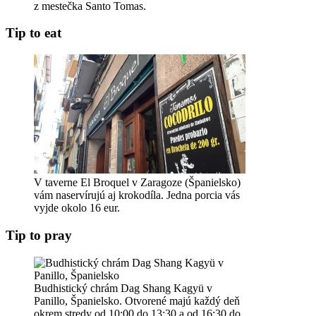
z mestečka Santo Tomas.
Tip to eat
V taverne El Broquel v Zaragoze (Španielsko)
vám naservírujú aj krokodíla. Jedna porcia vás
vyjde okolo 16 eur.
Tip to pray
Budhistický chrám Dag Shang Kagyü v
Panillo, Španielsko. Otvorené majú každý deň
okrem stredy od 10:00 do 13:30 a od 16:30 do