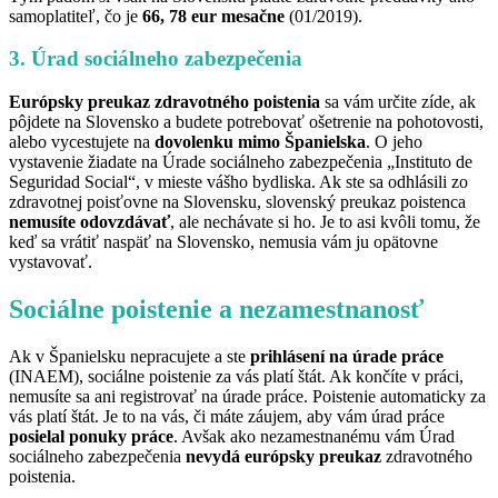
samoplatiteľ, čo je
66, 78 eur mesačne
(01/2019).
3. Úrad sociálneho zabezpečenia
Európsky preukaz zdravotného poistenia
sa vám určite zíde, ak
pôjdete na Slovensko a budete potrebovať ošetrenie na pohotovosti,
alebo vycestujete na
dovolenku mimo Španielska
. O jeho
vystavenie žiadate na Úrade sociálneho zabezpečenia „Instituto de
Seguridad Social“, v mieste vášho bydliska. Ak ste sa odhlásili zo
zdravotnej poisťovne na Slovensku, slovenský preukaz poistenca
nemusíte odovzdávať
, ale nechávate si ho. Je to asi kvôli tomu, že
keď sa vrátiť naspäť na Slovensko, nemusia vám ju opätovne
vystavovať.
Sociálne poistenie a nezamestnanosť
Ak v Španielsku nepracujete a ste
prihlásení na úrade práce
(INAEM), sociálne poistenie za vás platí štát. Ak končíte v práci,
nemusíte sa ani registrovať na úrade práce. Poistenie automaticky za
vás platí štát. Je to na vás, či máte záujem, aby vám úrad práce
posielal ponuky práce
. Avšak ako nezamestnanému vám Úrad
sociálneho zabezpečenia
nevydá európsky preukaz
zdravotného
poistenia.