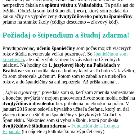
netrpezlivo čakala na
spätnú väzbu z Valladolidu
. Tá prišla asi do
týždňa. Obdržala som kód štipendia (beca), ktorý som zadala do
kalkulačky na výpočet ceny
dvojtýždňového pobytu španielčiny
priamo na stránke školy (código descuento – zľavový kód).
Požiadaj o štipendium a študuj zdarma!
Pravdupovediac,
učeniu španielčiny
som počas mojich viacerých
rokov štúdia nevenovala veľkú pozornosť. So
španielčinou som
koketovala
, ale môj vzťah sa menil v závislosti od životných
udalostí. Na hodiny do
1. jazykovej školy na Palisádach v
Bratislave
som chodila ako na hodiny klavíra. To bolo však všetko,
čo som obetovala „učeniu“. Potom som to zabalila na niekoľko
rokov, a do španielčiny sa ani nepozrela. Až prišla zmena…
„Life is a journey,“
povedala som si, keď som zmenila zamestnanie
a konečne prvýkrát v mojom pracovnom živote som mohla odísť na
dvojtýždňovú dovolenku
bez pribalenia notebooku na prácu. V
januári 2016 som oslovila bývalého učiteľa Štefana, ktorý mi dal
viacero tipov na štúdium španielčiny v jazykových školách v
Španielsku. Nakoniec som si vybrala školu, ktorá ponúkala
dvojtýždňové štúdium zdarma
–
Fundación de la Lengua
Española
(tu nájdete aj kalkulačku na výpočet ceny).