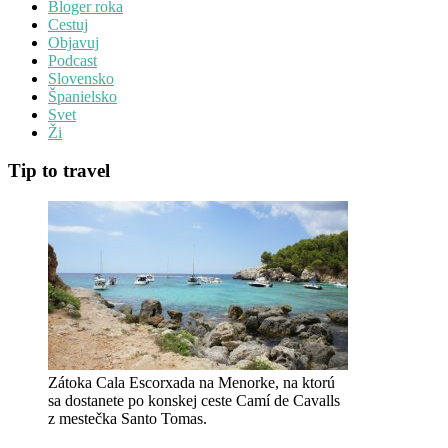
Bloger roka
Cestuj
Objavuj
Podcast
Slovensko
Španielsko
Svet
Ži
Tip to travel
Zátoka Cala Escorxada na Menorke, na ktorú
sa dostanete po konskej ceste Camí de Cavalls
z mestečka Santo Tomas.