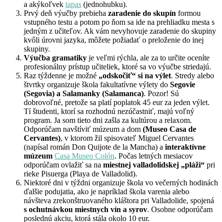
a akýkoľvek
tapas
(jednohubku).
Prvý deň výučby prebieha
zaradenie do skupín
formou
vstupného testu a potom po ňom sa ide na prehliadku mesta s
jedným z učiteľov. Ak vám nevyhovuje zaradenie do skupiny
kvôli úrovni jazyka, môžete požiadať o preloženie do inej
skupiny.
Výučba gramatiky
je veľmi rýchla, ale za to určite oceníte
profesionálny prístup učiteliek, ktoré sa vo výučbe striedajú.
Raz týždenne je možné
„odskočiť“ si na
výlet
. Stredy alebo
štvrtky organizuje škola fakultatívne výlety do
Segovie
(Segovia) a Salamanky (Salamanca)
. Pozor! Sú
dobrovoľné, pretože sa platí poplatok 45 eur za jeden výlet.
Tí študenti, ktorí sa rozhodnú nezúčastniť, majú voľný
program. Ja som tieto dni zašla za kultúrou a relaxom.
Odporúčam navštíviť múzeum a dom
(Museo Casa de
Cervantes)
, v ktorom žil spisovateľ Miguel Cervantes
(napísal román Don Quijote de la Mancha) a
interaktívne
múzeum
Casa Museo Colón
. Počas letných mesiacov
odporúčam ovlažiť sa na
miestnej valladolidskej „pláži“
pri
rieke Pisuerga (Playa de Valladolid).
Niektoré dni v týždni organizuje škola vo večerných hodinách
ďalšie podujatia, ako je napríklad škola varenia alebo
návšteva zrekonštruovaného kláštora pri Valladolide, spojená
s ochutnávkou miestnych vín a syrov
. Osobne odporúčam
poslednú akciu, ktorá stála okolo 10 eur.