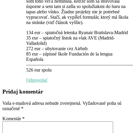
som toho veľa neminula, keďže som sa stravovala
úsporne a sem tam si zašla so spolužiakmi do baru na
tapas alebo vínko. Žiadne projekty nie je potrebné
vypracovať. Stačí, ak vypíšeš formulár, ktorý má škola
na stránke (viď článok vyššie).
134 eur – spiatočná letenka Ryanair Bratislava-Madrid
35 eur – spiatočný lístok na vlak AVE (Madrid-
Valladolid)
272 eur – ubytovanie cez Airbnb
85 eur – zápisné škole Fundación de la lengua
Española
–––––––––––––––––––––––––––––––––––––––––––––
526 eur spolu
Odpovedať
Pridaj komentár
Vaša e-mailová adresa nebude zverejnená.
Vyžadované polia sú
označené
*
Komentár
*