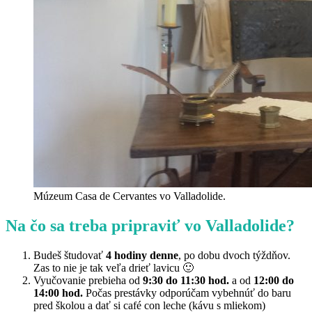
Múzeum Casa de Cervantes vo Valladolide.
Na čo sa treba pripraviť vo Valladolide?
Budeš študovať
4 hodiny denne
, po dobu dvoch týždňov.
Zas to nie je tak veľa drieť lavicu 🙂
Vyučovanie prebieha od
9:30 do 11:30 hod.
a od
12:00 do
14:00 hod.
Počas prestávky odporúčam vybehnúť do baru
pred školou a dať si café con leche (kávu s mliekom)