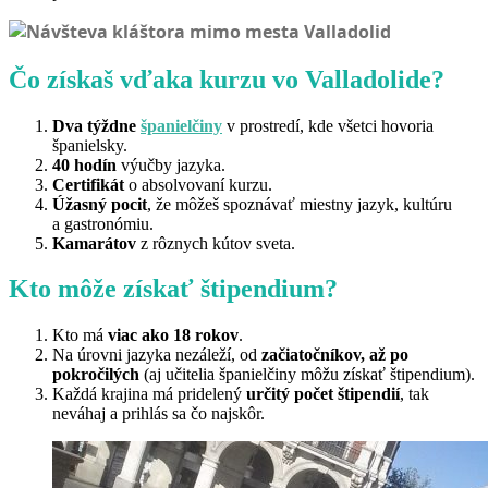
Čo získaš vďaka kurzu vo Valladolide?
Dva týždne
španielčiny
v prostredí, kde všetci hovoria
španielsky.
40 hodín
výučby jazyka.
Certifikát
o absolvovaní kurzu.
Úžasný pocit
, že môžeš spoznávať miestny jazyk, kultúru
a gastronómiu.
Kamarátov
z rôznych kútov sveta.
Kto môže získať štipendium?
Kto má
viac ako 18 rokov
.
Na úrovni jazyka nezáleží, od
začiatočníkov, až po
pokročilých
(aj učitelia španielčiny môžu získať štipendium).
Každá krajina má pridelený
určitý počet štipendií
, tak
neváhaj a prihlás sa čo najskôr.