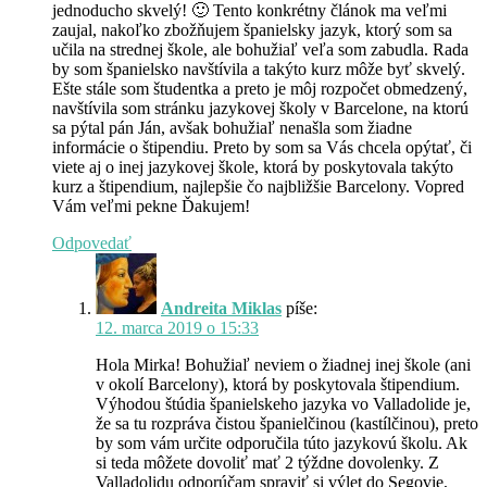
jednoducho skvelý! 🙂 Tento konkrétny článok ma veľmi
zaujal, nakoľko zbožňujem španielsky jazyk, ktorý som sa
učila na strednej škole, ale bohužiaľ veľa som zabudla. Rada
by som španielsko navštívila a takýto kurz môže byť skvelý.
Ešte stále som študentka a preto je môj rozpočet obmedzený,
navštívila som stránku jazykovej školy v Barcelone, na ktorú
sa pýtal pán Ján, avšak bohužiaľ nenašla som žiadne
informácie o štipendiu. Preto by som sa Vás chcela opýtať, či
viete aj o inej jazykovej škole, ktorá by poskytovala takýto
kurz a štipendium, najlepšie čo najbližšie Barcelony. Vopred
Vám veľmi pekne Ďakujem!
Odpovedať
Andreita Miklas
píše:
12. marca 2019 o 15:33
Hola Mirka! Bohužiaľ neviem o žiadnej inej škole (ani
v okolí Barcelony), ktorá by poskytovala štipendium.
Výhodou štúdia španielskeho jazyka vo Valladolide je,
že sa tu rozpráva čistou španielčinou (kastílčinou), preto
by som vám určite odporučila túto jazykovú školu. Ak
si teda môžete dovoliť mať 2 týždne dovolenky. Z
Valladolidu odporúčam spraviť si výlet do Segovie,