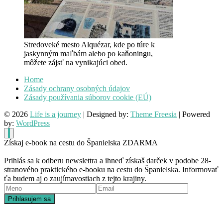
Stredoveké mesto Alquézar, kde po túre k
jaskynným maľbám alebo po kaňoningu,
môžete zájsť na vynikajúci obed.
Home
Zásady ochrany osobných údajov
Zásady používania súborov cookie (EÚ)
© 2026
Life is a journey
| Designed by:
Theme Freesia
| Powered
by:
WordPress
Získaj e-book na cestu do Španielska ZDARMA
Prihlás sa k odberu newslettra a ihneď získaš darček v podobe 28-
stranového praktického e-booku na cestu do Španielska. Informovať
ťa budem aj o zaujímavostiach z tejto krajiny.