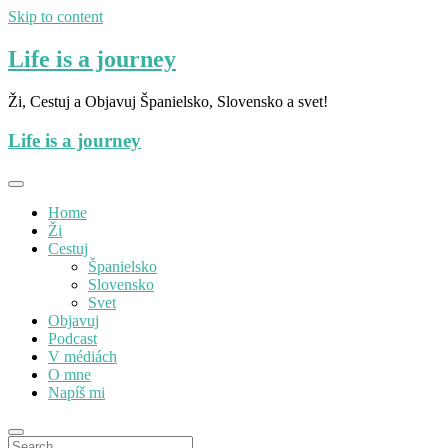
Skip to content
Life is a journey
Ži, Cestuj a Objavuj Španielsko, Slovensko a svet!
Life is a journey
Home
Ži
Cestuj
Španielsko
Slovensko
Svet
Objavuj
Podcast
V médiách
O mne
Napíš mi