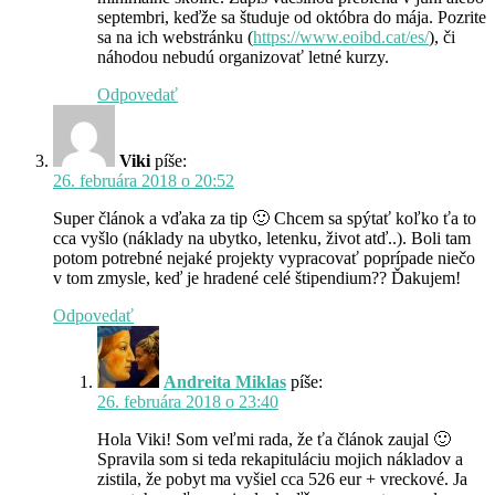
septembri, keďže sa študuje od októbra do mája. Pozrite
sa na ich webstránku (
https://www.eoibd.cat/es/
), či
náhodou nebudú organizovať letné kurzy.
Odpovedať
Viki
píše:
26. februára 2018 o 20:52
Super článok a vďaka za tip 🙂 Chcem sa spýtať koľko ťa to
cca vyšlo (náklady na ubytko, letenku, život atď..). Boli tam
potom potrebné nejaké projekty vypracovať poprípade niečo
v tom zmysle, keď je hradené celé štipendium?? Ďakujem!
Odpovedať
Andreita Miklas
píše:
26. februára 2018 o 23:40
Hola Viki! Som veľmi rada, že ťa článok zaujal 🙂
Spravila som si teda rekapituláciu mojich nákladov a
zistila, že pobyt ma vyšiel cca 526 eur + vreckové. Ja