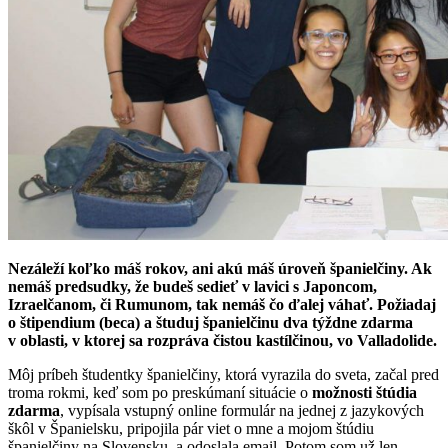
Nezáleží koľko máš rokov, ani akú máš úroveň španielčiny. Ak
nemáš predsudky, že budeš sedieť v lavici s Japoncom,
Izraelčanom, či Rumunom, tak nemáš čo ďalej váhať. Požiadaj
o štipendium (beca) a študuj španielčinu dva týždne zdarma
v oblasti, v ktorej sa rozpráva čistou kastílčinou, vo Valladolide.
Môj príbeh študentky španielčiny, ktorá vyrazila do sveta, začal pred
troma rokmi, keď som po preskúmaní situácie o
možnosti štúdia
zdarma
, vypísala vstupný online formulár na jednej z jazykových
škôl v Španielsku, pripojila pár viet o mne a mojom štúdiu
španielčiny na Slovensku, a odoslala email. Potom som už len