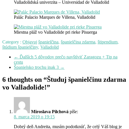
Valladolidská univerzita – Universidad de Valladolid
Palác Palacio Marques de Villena, Valladolid
Miestna pláž vo Valladolide pri rieke Pisuerga
Category :
Objavuj
španielčina
,
španielčina zdarma
,
štipendium
,
štúdium španielčiny
,
Valladolid
←
Ďalších 5 dôvodov prečo navštíviť Zaragozu + Tip na
cestu
Španielsko trochu inak 3
→
6 thoughts on “Študuj španielčinu zdarma
vo Valladolide!”
Miroslava Pilchová
píše:
8. marca 2019 o 19:15
Dobrý deň Andreita, musím podotknúť, že celý Váš blog je