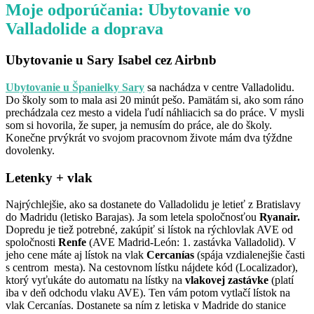
Moje odporúčania: Ubytovanie vo
Valladolide a doprava
Ubytovanie u Sary Isabel cez Airbnb
Ubytovanie u Španielky Sary
sa nachádza v centre Valladolidu.
Do školy som to mala asi 20 minút pešo. Pamätám si, ako som ráno
prechádzala cez mesto a videla ľudí náhliacich sa do práce. V mysli
som si hovorila, že super, ja nemusím do práce, ale do školy.
Konečne prvýkrát vo svojom pracovnom živote mám dva týždne
dovolenky.
Letenky + vlak
Najrýchlejšie, ako sa dostanete do Valladolidu je letieť z Bratislavy
do Madridu (letisko Barajas). Ja som letela spoločnosťou
Ryanair.
Dopredu je tiež potrebné, zakúpiť si lístok na rýchlovlak AVE od
spoločnosti
Renfe
(AVE Madrid-León: 1. zastávka Valladolid). V
jeho cene máte aj lístok na vlak
Cercanías
(spája vzdialenejšie časti
s centrom mesta). Na cestovnom lístku nájdete kód (Localizador),
ktorý vyťukáte do automatu na lístky na
vlakovej zastávke
(platí
iba v deň odchodu vlaku AVE). Ten vám potom vytlačí lístok na
vlak Cercanías. Dostanete sa ním z letiska v Madride do stanice