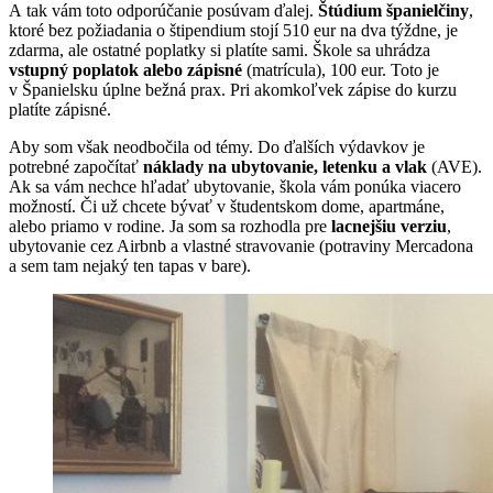
A tak vám toto odporúčanie posúvam ďalej.
Štúdium španielčiny
,
ktoré bez požiadania o štipendium stojí 510 eur na dva týždne, je
zdarma, ale ostatné poplatky si platíte sami. Škole sa uhrádza
vstupný poplatok alebo zápisné
(matrícula), 100 eur. Toto je
v Španielsku úplne bežná prax. Pri akomkoľvek zápise do kurzu
platíte zápisné.
Aby som však neodbočila od témy. Do ďalších výdavkov je
potrebné započítať
náklady na ubytovanie, letenku a vlak
(AVE).
Ak sa vám nechce hľadať ubytovanie, škola vám ponúka viacero
možností. Či už chcete bývať v študentskom dome, apartmáne,
alebo priamo v rodine. Ja som sa rozhodla pre
lacnejšiu verziu
,
ubytovanie cez Airbnb a vlastné stravovanie (potraviny Mercadona
a sem tam nejaký ten tapas v bare).