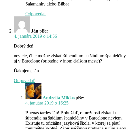
Salamanky alebo Bilbaa.
Odpovedať
Ján
píše:
4. januára 2019 o 14:56
Dobrý deň,
neviete, či je možné získať štipendium na štúdium španielčiny
aj v Barcelone (prípadne v inom ďalšom meste)?
Ďakujem, Ján.
Odpovedať
Andreita Miklas
píše:
4. januára 2019 o 16:25
Buenas tardes Ján! Bohužiaľ, o možnosti získania
štipendia na štúdium španielčiny v Barcelone neviem.
Existuje tu oficiálna jazyková škola, v ktorej sa platí
minimálne školné. Zápis väčšinou prebieha v júni alebo