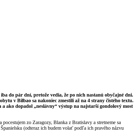
 iba do pár dní, pretože vedia, že po nich nastanú obyčajné dni.
bytu v Bilbao sa nakoniec zmestili až na 4 strany čistého textu.
 a ako dopadol „neslávny“ výstup na najstarší gondolový most
a pocestujem zo Zaragozy, Blanka z Bratislavy a stretneme sa
Španielsku (odteraz ich budem volať podľa ich pravého názvu