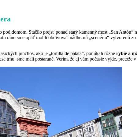
bera
 pod domom. Stačilo prejsť ponad starý kamenný most „San Antón“ nad
otu ráno sme opäť mohli obdivovať nádhernú „scenériu“ vytvorenú zo
asických pinchos, ako je „tortilla de patata“, ponúkali rôzne
rybie a mä
e trhu, sme mali postarané. Verím, že aj vám počasie vyjde, pretože v