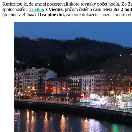
Kuriozitou je, že sme si pocestovali skoro rovnaký počet hodín. Zo 
spoločnosťou
Vueling
z Viedne,
pričom čistého času letela
iba 2 ho
(odchod z Bilbaa).
Dva plné dni,
za ktoré dokážete spoznať mesto 