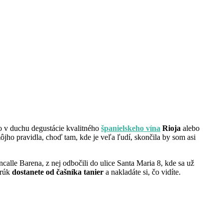
lo v duchu degustácie kvalitného
španielskeho vína
Rioja
alebo
jho pravidla, choď tam, kde je veľa ľudí, skončila by som asi
ncalle Barena, z nej odbočili do ulice Santa Maria 8, kde sa už
 rúk
dostanete od čašníka tanier
a nakladáte si, čo vidíte.