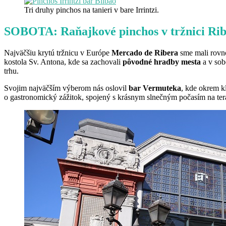
Tri druhy pinchos na tanieri v bare Irrintzi.
SOBOTA: Raňajkové pinchos v tržnici Ri
Najväčšiu krytú tržnicu v Európe
Mercado de Ribera
sme mali rovno
kostola Sv. Antona, kde sa zachovali
pôvodné hradby mesta
a v sob
trhu.
Svojim najväčším výberom nás oslovil
bar Vermuteka
, kde okrem kl
o gastronomický zážitok, spojený s krásnym slnečným počasím na teras