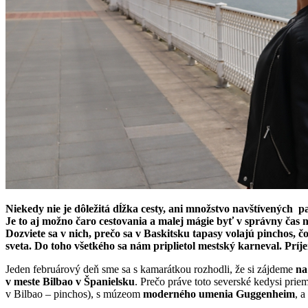
Niekedy nie je dôležitá dĺžka cesty, ani množstvo navštívených pa
Je to aj možno čaro cestovania a malej mágie byť v správny čas na
Dozviete sa v nich, prečo sa v Baskitsku tapasy volajú pincho
sveta. Do toho všetkého sa nám priplietol mestský karneval. Príje
Jeden februárový deň sme sa s kamarátkou rozhodli, že si zájdeme
na
v meste Bilbao v Španielsku
. Prečo práve toto severské kedysi prie
v Bilbao – pinchos), s múzeom
moderného umenia Guggenheim
, 