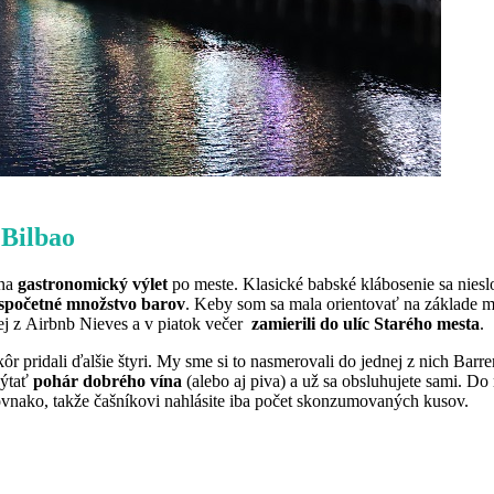
 Bilbao
 na
gastronomický výlet
po meste. Klasické babské klábosenie sa nies
spočetné množstvo barov
. Keby som sa mala orientovať na základe mô
ej z Airbnb Nieves a v piatok večer
zamierili do ulíc Starého mesta
.
ôr pridali ďalšie štyri. My sme si to nasmerovali do jednej z nich Barre
pýtať
pohár dobrého vína
(alebo aj piva) a už sa obsluhujete sami. Do
rovnako, takže čašníkovi nahlásite iba počet skonzumovaných kusov.