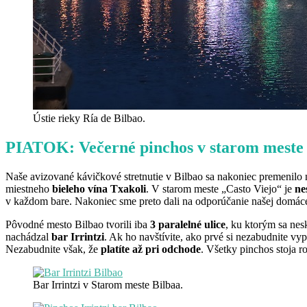
Ústie rieky Ría de Bilbao.
PIATOK: Večerné pinchos v starom meste
Naše avizované kávičkové stretnutie v Bilbao sa nakoniec premenilo
miestneho
bieleho vína Txakoli
. V starom meste „Casto Viejo“ je
ne
v každom bare. Nakoniec sme preto dali na odporúčanie našej domác
Pôvodné mesto Bilbao tvorili iba
3 paralelné ulice
, ku ktorým sa nesk
nachádzal
bar Irrintzi
. Ak ho navštívite, ako prvé si nezabudnite vy
Nezabudnite však, že
platíte až pri odchode
. Všetky pinchos stoja 
Bar Irrintzi v Starom meste Bilbaa.