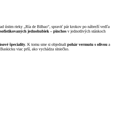
 ústim rieky „Ría de Bilbao“, spraviť pár krokov po nábreží vedľa
sofistikovaných jednohubiek – pinchos
v jednotlivých stánkoch
sové špeciality
. K tomu sme si objednali
pohár vermutu s olivou
a
 Baskicku viac prší, ako vychádza slniečko.