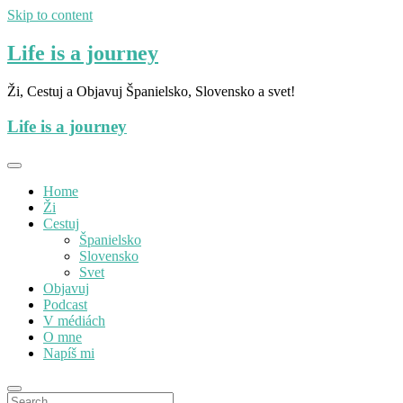
Skip to content
Life is a journey
Ži, Cestuj a Objavuj Španielsko, Slovensko a svet!
Life is a journey
Home
Ži
Cestuj
Španielsko
Slovensko
Svet
Objavuj
Podcast
V médiách
O mne
Napíš mi