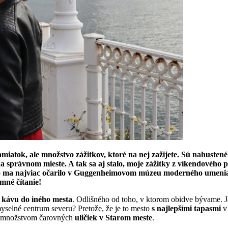
miatok, ale množstvo zážitkov, ktoré na nej zažijete. Sú nahustené
 správnom mieste. A tak sa aj stalo, moje zážitky z víkendového po
s, čo ma najviac očarilo v Guggenheimovom múzeu moderného umenia
mné čítanie!
 kávu do iného mesta
. Odlišného od toho, v ktorom obidve bývame. J
myselné centrum severu? Pretože, že je to mesto
s najlepšími tapasmi
v 
a množstvom čarovných
uličiek v Starom meste
.