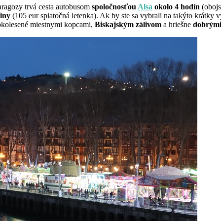
Zaragozy trvá cesta autobusom
spoločnosťou
Alsa
okolo 4 hodín
(obojs
diny
(105 eur spiatočná letenka). Ak by ste sa vybrali na takýto krátky
obkolesené miestnymi kopcami,
Biskajským zálivom
a hriešne
dobrými