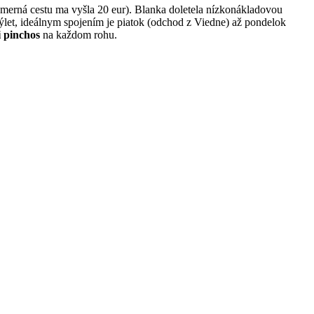
merná cestu ma vyšla 20 eur). Blanka doletela nízkonákladovou
 výlet, ideálnym spojením je piatok (odchod z Viedne) až pondelok
 pinchos
na každom rohu.