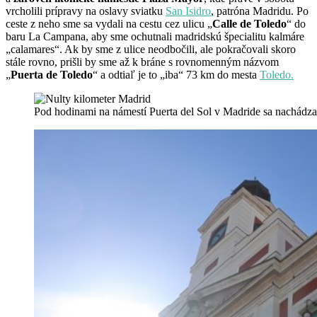
vrcholili prípravy na oslavy sviatku
San Isidro
, patróna Madridu. Po
ceste z neho sme sa vydali na cestu cez ulicu „
Calle de Toledo
“ do
baru La Campana, aby sme ochutnali madridskú špecialitu kalmáre
„calamares“. Ak by sme z ulice neodbočili, ale pokračovali skoro
stále rovno, prišli by sme až k bráne s rovnomenným názvom
„
Puerta de Toledo
“ a odtiaľ je to „iba“ 73 km do mesta
Toledo.
Pod hodinami na námestí Puerta del Sol v Madride sa nachádza 