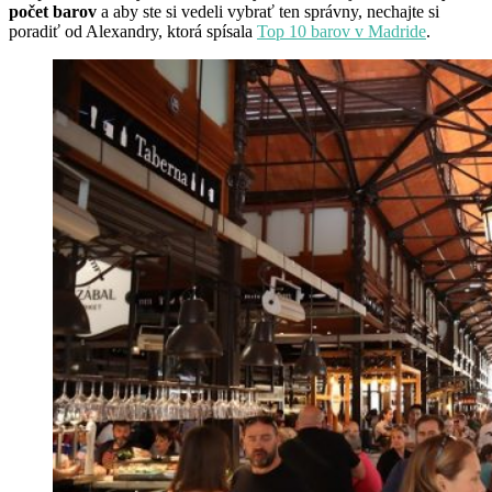
počet barov
a aby ste si vedeli vybrať ten správny, nechajte si
poradiť od Alexandry, ktorá spísala
Top 10 barov v Madride
.