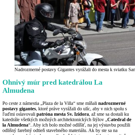
Nadrozmerné postavy Gigantes vyrážali do mesta k sviatku San
Ohnivý múr pred katedrálou La
Almudena
Po ceste z námestia „Plaza de la Villa“ sme míňali
nadrozmerné
postavy gigantes
, ktoré práve vyrážali do ulíc, aby v nich spolu s
ľuďmi oslavovali
patróna mesta Sv. Izidora
, až sme sa dostali ku
katedrále všetkých možných architektonických štýlov „
Catedral de
la Almudena
“. Aby ich bolo možné odlíšiť, na jej výstavbu použili
odlišný farebný odtieň stavebného materiálu. Ak by ste sa na