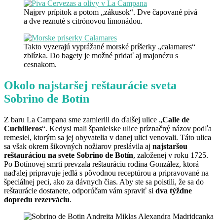
Najprv prípitok a potom „zákusok“. Dve čapované pivá
a dve reznuté s citrónovou limonádou.
Takto vyzerajú vyprážané morské príšerky „calamares“
zblízka. Do bagety je možné pridať aj majonézu s
cesnakom.
Okolo najstaršej reštaurácie sveta
Sobrino de Botín
Z baru La Campana sme zamierili do ďalšej ulice „
Calle de
Cuchilleros
“. Kedysi mali španielske ulice príznačný názov podľa
remesiel, ktorým sa jej obyvatelia v danej ulici venovali. Táto ulica
sa však okrem šikovných nožiarov preslávila aj
najstaršou
reštauráciou na svete Sobrino de Botín
, založenej v roku 1725.
Po Botínovej smrti prevzala reštauráciu rodina González, ktorá
naďalej pripravuje jedlá s pôvodnou receptúrou a pripravované na
špeciálnej peci, ako za dávnych čias. Aby ste sa poistili, že sa do
reštaurácie dostanete, odporúčam vám spraviť si
dva týždne
dopredu rezerváciu
.