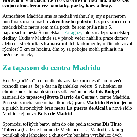
vibráciami v uliciach. Len čo vkročíte do Madridu, unáša vás
svojou atmosférou cez pamiatky, parky, bary a fiesty.
Atmosférou Madridu sme sa nechali vtiahnuť aj my s partnerom
hneď na začiatku nášho
víkendového pobytu
. Už po vkročení do
madridského metra som mala pocit, že som prišla nie z 5.
najväčšieho mesta Španielska –
Zaragozy
, ale z malej
španielskej
dediny
. Ľudia v Madride sa v piatok večer náhlili z práce domov
alebo na
stretnutia s kamarátmi
. Ich krokomer by určite ukazoval
rýchlosť 5 km za hodinu, čím by sa pokojne mohli prihlásiť na
bežecké preteky.
Za tapasom do centra Madridu
Keďže „ručička“ na mobile ukazovala skoro desať hodín večer,
rozhodli sme sa, že je čas na španielsku večeru. S ruksakmi na
chrbte sme si to namiesto do vzdialeného hotela
Ibis Budget
,
zamierili do
tapasovej štvrte
Barrio de Cortes
v centre Madridu.
Po ceste z metra sme míňali ikonický
park Madridu Retiro
, jednu
z piatich historických brán mesta
La puerta de Alcalá
a nové sídlo
Madridskej burzy
Bolsa de Madrid
.
Spomedzi toľkých barov nám do oka padla taberna
Dis Tinto
Taberna
(Calle de Duque de Medinaceli 12, Madrid), v ktorej
ponúkali oku lahodiace a chuťovým bunkám vyrážajúce dych