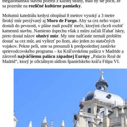
megalomanskú stavbu pozreli z každej strany, mali by ste pocit, že
sa pozeráte na
rozličné kultúrne pamiatky
.
Mohutnú katedrálu kedysi obopínal 8 metrov vysoký a 3 metre
široký múr prezývaný aj
Muro de Fuego
. Aby sa cez neho vojaci
dostali do pevnosti, v pláne mali použiť meče, ktorými chceli rozbiť
kamennú stavbu. Namiesto úspechu však z múru začali šľahať iskry,
preto dostal názov
ohnivý múr
. My sme našťastie nemali problém
dostať sa cez múr, ani vyliezť po ňom, ako jeden zo statočných
vojakov. Pekne peši, sme sa presunuli k predposlednej zastávke
sprievodcovského programu – ku Kráľovskému palácu v Madride a
zároveň
najväčšiemu palácu západnej Európy
„Palacio Real de
Madrid“, ktorý je oficiálnym sídlom španielskeho kráľa Filipa VI.