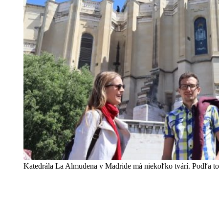
Katedrála La Almudena v Madride má niekoľko tvárí. Podľa toho