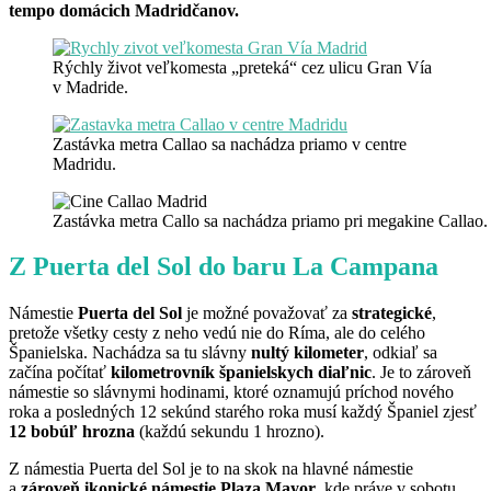
tempo domácich Madridčanov.
Rýchly život veľkomesta „preteká“ cez ulicu Gran Vía
v Madride.
Zastávka metra Callao sa nachádza priamo v centre
Madridu.
Zastávka metra Callo sa nachádza priamo pri megakine Callao.
Z Puerta del Sol do baru La Campana
Námestie
Puerta del Sol
je možné považovať za
strategické
,
pretože všetky cesty z neho vedú nie do Ríma, ale do celého
Španielska. Nachádza sa tu slávny
nultý kilometer
, odkiaľ sa
začína počítať
kilometrovník španielskych diaľnic
. Je to zároveň
námestie so slávnymi hodinami, ktoré oznamujú príchod nového
roka a posledných 12 sekúnd starého roka musí každý Španiel zjesť
12 bobúľ hrozna
(každú sekundu 1 hrozno).
Z námestia Puerta del Sol je to na skok na hlavné námestie
a
zároveň ikonické námestie Plaza Mayor
, kde práve v sobotu