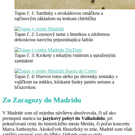
Tapas č. 1: Sardinky s avokádovou omáčkou a
rajčinovým základom na tenkom chlebíčku
Tapas č. 2: Lososový tartar s limetkou a zdobenou
dekoráciou navrchu pripomínajúca šafrán
Tapas č. 3: Krokety s tekutým vnútrom a opraženými
zamiakmi
Tapas č. 4: Huevos rotos alebo po slovenky zemiaky s
vajíčkom na mäkko, kúskami šunky jamón serrano a
hľuzovkou
Zo Zaragozy do Madridu
V Madride som už nejednu návštevu absolvovala, či už ako
prestupnú stanicu na
jazykový pobyt do Valladolidu
, pri
pokračovaní cesty do historického mesta Merida, či počas koncertu
Marca Anthonyho. Akokoľvek filozoficky to znie, Madrid som však
zatúžila spoznať viac do hĺbky. Odkedy som sa stala