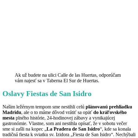
Ak už budete na ulici Calle de las Huertas, odporúčam
vám najesť sa v Taberna El Sur de Huertas.
Oslavy Fiestas de San Isidro
Našim ležérnym tempom sme nestihli celú
plánovanú prehliadku
Madridu
, ale o to máme dôvod vrátiť sa opäť
do kráľovského
mesta
plného histórie, 24-hodinovej zábavy a vynikajúcej
gastronómie. Vlastne, som ani nestihla opísať, že v sobotu večer
sme si zašli na kopec „
La Pradera de San Isidro
“, kde sa konala
tradičná fiesta k sviatku sv. Izidora „Fiesta de San Isidro“. Nechýbali