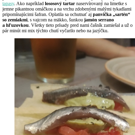
tapasy
. Ako napríklad
lososový tartar
naservírovaný na limetke s
jemne pikantnou omáčkou a na vrchu zdobenými malými tykadlami
pripomínajúcimi šafran. Oplatila sa ochutnať aj
panvička „sartén“
so zemiakmi
, s vajcom na mäkko, šunkou
jamón serrano
a hľuzovkou
. Všetky tieto prísady pred nami čašník zamiešal a už o
pár minút mi mix týchto chutí vyčarilo nebo na jazýčku.