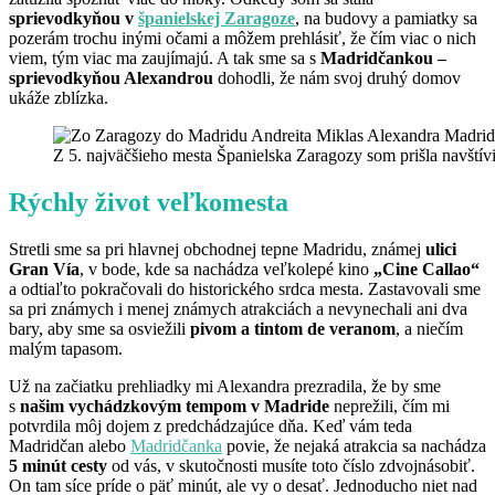
sprievodkyňou v
španielskej Zaragoze
, na budovy a pamiatky sa
pozerám trochu inými očami a môžem prehlásiť, že čím viac o nich
viem, tým viac ma zaujímajú. A tak sme sa s
Madridčankou –
sprievodkyňou Alexandrou
dohodli, že nám svoj druhý domov
ukáže zblízka.
Z 5. najväčšieho mesta Španielska Zaragozy som prišla navští
Rýchly život veľkomesta
Stretli sme sa pri hlavnej obchodnej tepne Madridu, známej
ulici
Gran Vía
, v bode, kde sa nachádza veľkolepé kino
„Cine Callao“
a odtiaľto pokračovali do historického srdca mesta. Zastavovali sme
sa pri známych i menej známych atrakciách a nevynechali ani dva
bary, aby sme sa osviežili
pivom a tintom de veranom
, a niečím
malým tapasom.
Už na začiatku prehliadky mi Alexandra prezradila, že by sme
s
našim vychádzkovým tempom v Madride
neprežili, čím mi
potvrdila môj dojem z predchádzajúce dňa. Keď vám teda
Madridčan alebo
Madridčanka
povie, že nejaká atrakcia sa nachádza
5 minút cesty
od vás, v skutočnosti musíte toto číslo zdvojnásobiť.
On tam síce príde o päť minút, ale vy o desať. Jednoducho niet nad