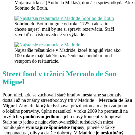
Moja maličkosť (Andreita Miklas), domáca sprievodkyňa Alexan
Sobrino de Botín.
Sobrino de Botín funguje od roku 1725 a ak sa tu
chcete najesť, mali by ste si spraviť rezerváciu. Stačí
zavolať na číslo uvedené vo výklade.
Najstaršie reštaurácie v Madride, ktoré fungujú viac ako
100 rokov majú takéto označenie na chodníku pred
vstupom do reštaurácie.
Street food v tržnici Mercado de San
Miguel
Popri ulici, kde sa zachovali staré hradby mesta sme sa pomaly
dostali až na známy streetfoodový trh v Madride –
Mercado de San
Miguel
. Aby trh, ktorý kedysi zíval prázdnotou a malým záujmom
o lokálne potraviny, úplne nezanikol, v roku 2009 ho premenili na
prvý
trh s pouličným jedlom
a jeho nový koncept zafungoval.
Stalo sa to jedno z najnavštevovanejších turistických miest
ponúkajúce
vynikajúce španielske tapasy
, plnené šatôčky
„empanadas“, olivy a ďalšie dobroty. V Madride je
neskutočný