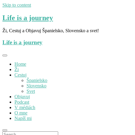
Skip to content
Life is a journey
Ži, Cestuj a Objavuj Španielsko, Slovensko a svet!
Life is a journey
Home
Ži
Cestuj
Španielsko
Slovensko
Svet
Objavuj
Podcast
V médiách
O mne
Napíš mi