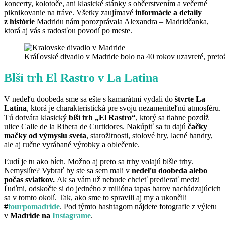
koncerty, kolotoče, ani klasické stánky s občerstvením a večerné
piknikovanie na tráve. Všetky zaujímavé
informácie a detaily
z histórie
Madridu nám porozprávala Alexandra – Madridčanka,
ktorá aj vás s radosťou povodí po meste.
Kráľovské divadlo v Madride bolo na 40 rokov uzavreté, pret
Blší trh El Rastro v La Latina
V nedeľu doobeda sme sa ešte s kamarátmi vydali do
štvrte La
Latina
, ktorá je charakteristická pre svoju nezameniteľnú atmosféru.
Tú dotvára klasický
blší trh „El Rastro“
, ktorý sa tiahne pozdĺž
ulice Calle de la Ribera de Curtidores. Nakúpiť sa tu dajú
čačky
mačky od výmyslu sveta
, starožitnosti, stolové hry, lacné handry,
ale aj ručne vyrábané výrobky a oblečenie.
Ľudí je tu ako bĺch. Možno aj preto sa trhy volajú blšie trhy.
Nemyslíte? Vybrať by ste sa sem mali v
nedeľu doobeda alebo
počas sviatkov.
Ak sa vám už nebude chcieť predierať medzi
ľuďmi, odskočte si do jedného z milióna tapas barov nachádzajúcich
sa v tomto okolí. Tak, ako sme to spravili aj my a ukončili
#
tourpomadride
. Pod týmto hashtagom nájdete fotografie z výletu
v
Madride na
Instagrame
.