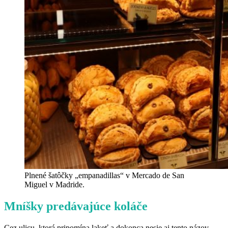
Plnené šatôčky „empanadillas“ v Mercado de San
Miguel v Madride.
Mníšky predávajúce koláče
Cez ulicu, ktorá pripomína lakeť a dokonca nesie aj tento názov