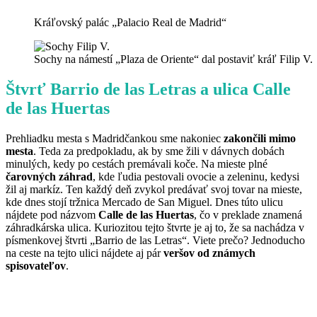
Kráľovský palác „Palacio Real de Madrid“
Sochy na námestí „Plaza de Oriente“ dal postaviť kráľ Filip V.
Štvrť Barrio de las Letras a ulica Calle
de las Huertas
Prehliadku mesta s Madridčankou sme nakoniec
zakončili mimo
mesta
. Teda za predpokladu, ak by sme žili v dávnych dobách
minulých, kedy po cestách premávali koče. Na mieste plné
čarovných záhrad
, kde ľudia pestovali ovocie a zeleninu, kedysi
žil aj markíz. Ten každý deň zvykol predávať svoj tovar na mieste,
kde dnes stojí tržnica Mercado de San Miguel. Dnes túto ulicu
nájdete pod názvom
Calle de las Huertas
, čo v preklade znamená
záhradkárska ulica. Kuriozitou tejto štvrte je aj to, že sa nachádza v
písmenkovej štvrti „Barrio de las Letras“. Viete prečo? Jednoducho
na ceste na tejto ulici nájdete aj pár
veršov od známych
spisovateľov
.