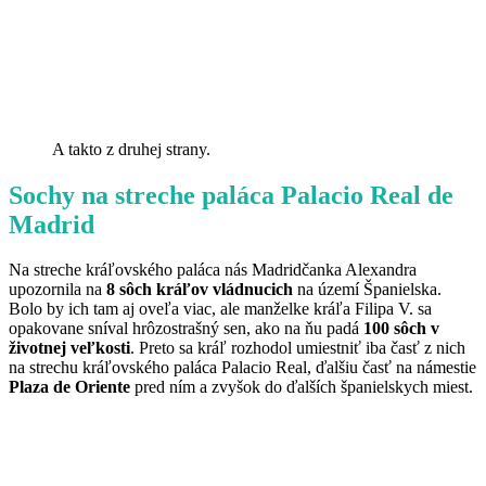
A takto z druhej strany.
Sochy na streche paláca Palacio Real de
Madrid
Na streche kráľovského paláca nás Madridčanka Alexandra
upozornila na
8 sôch kráľov vládnucich
na území Španielska.
Bolo by ich tam aj oveľa viac, ale manželke kráľa Filipa V. sa
opakovane sníval hrôzostrašný sen, ako na ňu padá
100 sôch v
životnej veľkosti
. Preto sa kráľ rozhodol umiestniť iba časť z nich
na strechu kráľovského paláca Palacio Real, ďalšiu časť na námestie
Plaza de Oriente
pred ním a zvyšok do ďalších španielskych miest.