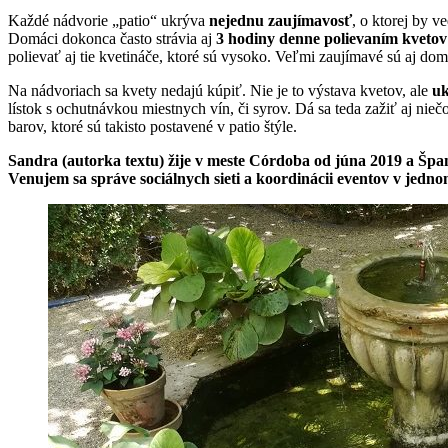
Každé nádvorie „patio“ ukrýva
nejednu zaujímavosť
, o ktorej by v
Domáci dokonca často strávia aj
3 hodiny denne polievaním kvetov
polievať aj tie kvetináče, ktoré sú vysoko. Veľmi zaujímavé sú aj dom
Na nádvoriach sa kvety nedajú kúpiť. Nie je to výstava kvetov, ale
uk
lístok s ochutnávkou miestnych vín, či syrov. Dá sa teda zažiť aj ni
barov, ktoré sú takisto postavené v patio štýle.
Sandra
(autorka textu) žije v meste Córdoba od júna 2019 a Šp
Venujem sa správe sociálnych sieti a koordinácii eventov v jed