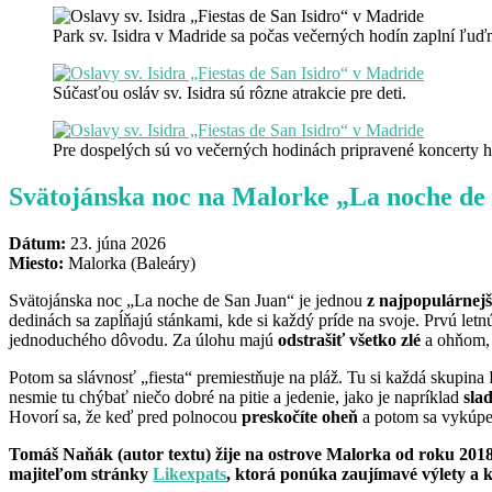
Park sv. Isidra v Madride sa počas večerných hodín zaplní ľuďm
Súčasťou osláv sv. Isidra sú rôzne atrakcie pre deti.
Pre dospelých sú vo večerných hodinách pripravené koncerty 
Svätojánska noc na Malorke „La noche de
Dátum:
23. júna 2026
Miesto:
Malorka (Baleáry)
Svätojánska noc „La noche de San Juan“ je jednou
z najpopulárnejš
dedinách sa zapĺňajú stánkami, kde si každý príde na svoje. Prvú letn
jednoduchého dôvodu. Za úlohu majú
odstrašiť všetko zlé
a ohňom, 
Potom sa slávnosť „fiesta“ premiestňuje na pláž. Tu si každá skupina
nesmie tu chýbať niečo dobré na pitie a jedenie, jako je napríklad
sla
Hovorí sa, že keď pred polnocou
preskočíte oheň
a potom sa vykúpe
Tomáš Naňák
(autor textu) žije na ostrove Malorka od roku 201
majiteľom stránky
Likexpats
, ktorá ponúka zaujímavé výlety a 