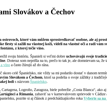
očami Slovákov a Čechov
u a ostrovoch, ktoré vám môžem sprostredkovať osobne, ale aj pros
fiesty si zažili na vlastnej koži, videli na vlastné oči a radi vám 
ontánu, z ktorej tečie víno.
režil svoju históriu. Španieli si veľmi dobre
uchovávajú svoje tradíci
ždne
. Doteraz som neprišla na to, prečo to tak je, ale domnievam sa, ž
 a víno
a často žúrujú až do rána.
č skoro celé Španielsko, nie vždy sa mi podarilo dostať v danom term
avým Slovákom a Čechom
, ktorí sa podelia o svoje zážitky z tradi
akej lodi
s názvom
Španielsko
.
 Cartagena, Logroño, Zaragoza, biele pobrežie „Costa Blanca“, ako aj
artáginci a Rimania
, zabaviť sa v karnevalovom sprievode v Cádize 
panielsku, pozrite si aj článok z predchádzajúceho roka
Vyberte sa na 