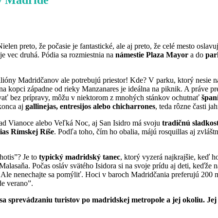
 v Madride
Nielen preto, že počasie je fantastické, ale aj preto, že celé mesto osla
 je vec druhá. Pódia sa rozmiestnia na
námestie Plaza Mayor
a do
par
milióny Madridčanov ale potrebujú priestor! Kde? V parku, ktorý nesie 
 na kopci západne od rieky Manzanares je ideálna na piknik. A práve p
zabávať bez prípravy, môžu v niektorom z mnohých stánkov ochutnať
špan
okonca aj
gallinejas, entresijos alebo chicharrones
, teda rôzne časti ja
lad Vianoce alebo Veľká Noc, aj San Isidro má svoju
tradičnú sladkos
ias Rímskej Ríše
. Podľa toho, čím ho obalia, májú rosquillas aj zvlášt
hotis”? Je to
typický madridský tanec
, ktorý vyzerá najkrajšie, keď 
i Malasaňa. Počas osláv svätého Isidora si na svoje prídu aj deti, keďže
Ale nenechajte sa pomýliť. Hoci v baroch Madridčania preferujú 200 mi
de verano”.
a sprevádzaniu turistov po madridskej metropole a jej okoliu. Jej 