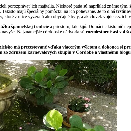
edeli porozprávať ich majitelia. Niektoré patia sú napríklad známe tým,
. Takisto majú špeciálny pomôcku na ich polievanie. Je to dlhá
trstino
y, ktoré z ulice vyzerajú ako obyčajné byty, a ak človek vojde cez ich 
ážka španielskej tradície
a priestoru, kde žijú. Domáci takisto nič ne
ečo navyše. Najznámejšie córdobské nádvoria sú
rozmiestnené asi v 4 št
anielsko má precestované vďaka viacerým výletom a dokonca si pre
nom zo združení karnevalových skupín v Córdobe a vlastnému blog