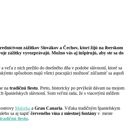
tredníctvom zážitkov Slovákov a Čechov, ktorí žijú na iberskom
svoje zážitky vyrozprávajú. Možno vás aj inšpirujú, aby ste sa do
e
a veľa z nich prežilo do dnešného dňa v podobe slávností, ktoré sa
e takýmto spôsobom majú všetci pracujúci možnosť zúčastniť sa aspoň
íne na
tradičnú fiestu
. Preto, historicky po prvýkrát dávam na mojom
čných španielskych slávností. Som veľmi rada, že s viacerými môžem
 ostrovy
Malorka
a
Gran Canaria
. Vďaka tradičným španielskym
alebo sa aj napiť
červeného vína z miestnej fontány
v meste
tradičnú fiestu
.