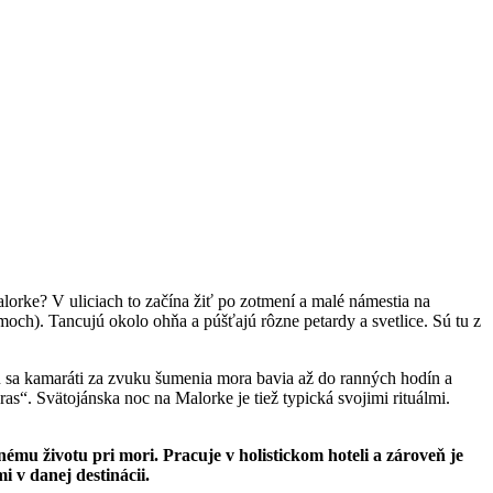
lorke? V uliciach to začína žiť po zotmení a malé námestia na
och). Tancujú okolo ohňa a púšťajú rôzne petardy a svetlice. Sú tu z
u sa kamaráti za zvuku šumenia mora bavia až do ranných hodín a
s“. Svätojánska noc na Malorke je tiež typická svojimi rituálmi.
mu životu pri mori. Pracuje v holistickom hoteli a zároveň je
 v danej destinácii.