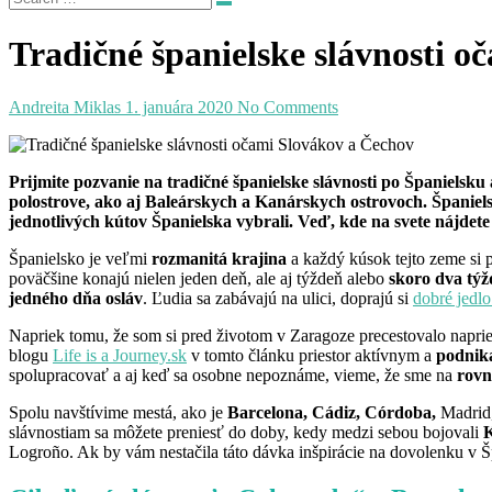
Tradičné španielske slávnosti 
Andreita Miklas
1. januára 2020
No Comments
Prijmite pozvanie na tradičné španielske slávnosti po Španielsk
polostrove, ako aj Baleárskych a Kanárskych ostrovoch. Španielske 
jednotlivých kútov Španielska vybrali. Veď, kde na svete nájdete f
Španielsko je veľmi
rozmanitá krajina
a každý kúsok tejto zeme si p
poväčšine konajú nielen jeden deň, ale aj týždeň alebo
skoro dva tý
jedného dňa osláv
. Ľudia sa zabávajú na ulici, doprajú si
dobré jedlo
Napriek tomu, že som si pred životom v Zaragoze precestovalo naprie
blogu
Life is a Journey.sk
v tomto článku priestor aktívnym a
podnik
spolupracovať a aj keď sa osobne nepoznáme, vieme, že sme na
rovn
Spolu navštívime mestá, ako je
Barcelona, Cádiz, Córdoba,
Madrid,
slávnostiam sa môžete preniesť do doby, kedy medzi sebou bojovali
K
Logroño. Ak by vám nestačila táto dávka inšpirácie na dovolenku v Š