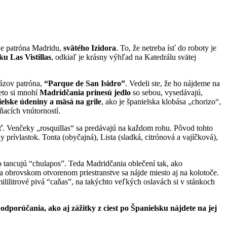
vuje patróna Madridu,
svätého Izidora
. To, že netreba ísť do roboty je
ku Las Vistillas
, odkiaľ je krásny výhľad na Katedrálu svätej
názov patróna,
“Parque de San Isidro”
. Vedeli ste, že ho nájdeme na
reto si mnohí
Madridčania prinesú jedlo
so sebou, vysedávajú,
ielske údeniny a mäsá na grile
, ako je španielska klobása „chorizo“,
hňacích vnútorností.
ť
. Venčeky „rosquillas“ sa predávajú na každom rohu. Pôvod tohto
ny prívlastok. Tonta (obyčajná), Lista (sladká, citrónová a vajíčková),
ho tancujú “chulapos”. Teda Madridčania oblečení tak, ako
 na obrovskom otvorenom priestranstve sa nájde miesto aj na kolotoče.
lilitrové pivá “caňas”, na takýchto veľkých oslavách si v stánkoch
odporúčania, ako aj zážitky z ciest po Španielsku nájdete na jej