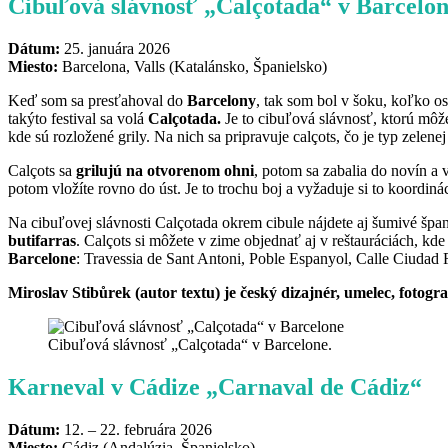
Cibuľová slávnosť „Calçotada“ v Barcelo
Dátum:
25. januára 2026
Miesto:
Barcelona, Valls (Katalánsko, Španielsko)
Keď som sa presťahoval do
Barcelony
, tak som bol v šoku, koľko os
takýto festival sa volá
Calçotada.
Je to cibuľová slávnosť, ktorú môže
kde sú rozložené grily. Na nich sa pripravuje calçots, čo je typ zelen
Calçots sa
grilujú na otvorenom ohni
, potom sa zabalia do novín a
potom vložíte rovno do úst. Je to trochu boj a vyžaduje si to koordinác
Na cibuľovej slávnosti Calçotada okrem cibule nájdete aj šumivé špa
butifarras
. Calçots si môžete v zime objednať aj v reštauráciách, kde
Barcelone
: Travessia de Sant Antoni, Poble Espanyol, Calle Ciudad 
Miroslav Stibůrek (autor textu) je český dizajnér, umelec, fotog
Cibuľová slávnosť „Calçotada“ v Barcelone.
Karneval v Cádize „Carnaval de Cádiz“
Dátum:
12. – 22. februára 2026
Miesto:
Cádiz (Andalúzia, Španielsko)