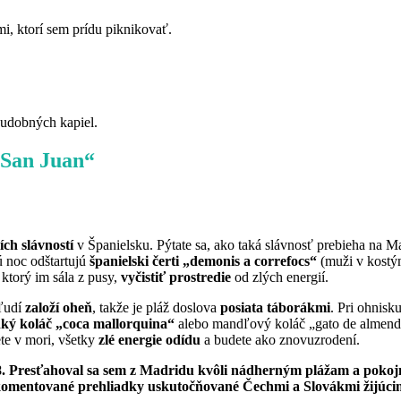
i, ktorí sem prídu piknikovať.
hudobných kapiel.
 San Juan“
ích slávností
v Španielsku. Pýtate sa, ako taká slávnosť prebieha na Ma
ú noc odštartujú
španielski čerti „demonis a correfocs“
(muži v kostým
ktorý im sála z pusy,
vyčistiť prostredie
od zlých energií.
 ľudí
založí oheň
, takže je pláž doslova
posiata táborákmi
. Pri ohnisk
dký koláč „coca mallorquina“
alebo mandľový koláč „gato de almendra
te v mori, všetky
zlé energie odídu
a budete ako znovuzrodení.
8. Presťahoval sa sem z Madridu kvôli nádherným plážam a pokojné
komentované prehliadky uskutočňované Čechmi a Slovákmi žijúcimi