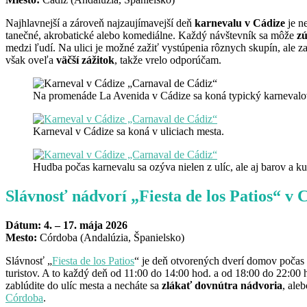
Najhlavnejší a zároveň najzaujímavejší deň
karnevalu v Cádize
je n
tanečné, akrobatické alebo komediálne. Každý návštevník sa môže
zú
medzi ľudí. Na ulici je možné zažiť vystúpenia rôznych skupín, ale z
však oveľa
väčší zážitok
, takže vrelo odporúčam.
Na promenáde La Avenida v Cádize sa koná typický karnevalo
Karneval v Cádize sa koná v uliciach mesta.
Hudba počas karnevalu sa ozýva nielen z ulíc, ale aj barov a 
Slávnosť nádvorí „Fiesta de los Patios“ v
Dátum: 4. – 17. mája 2026
Mesto:
Córdoba (Andalúzia, Španielsko)
Slávnosť „
Fiesta de los Patios
“ je deň otvorených dverí domov počas
turistov. A to každý deň od 11:00 do 14:00 hod. a od 18:00 do 22:00 
zablúdite do ulíc mesta a necháte sa
zlákať dovnútra nádvoria
, ale
Córdoba
.