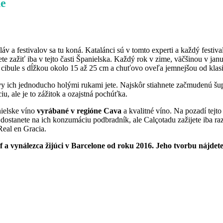
ne
láv a festivalov sa tu koná. Katalánci sú v tomto experti a každý festiv
te zažiť iba v tejto časti Španielska. Každý rok v zime, väčšinou v jan
ej cibule s dĺžkou okolo 15 až 25 cm a chuťovo oveľa jemnejšou od klasi
 vy ich jednoducho holými rukami jete. Najskôr stiahnete začmudenú šu
iu, ale je to zážitok a ozajstná pochúťka.
nielske víno
vyrábané v regióne Cava
a kvalitné víno. Na pozadí tejto
 dostanete na ich konzumáciu podbradník, ale Calçotadu zažijete iba raz
Real en Gracia.
raf a vynálezca žijúci v Barcelone od roku 2016. Jeho tvorbu nájdet