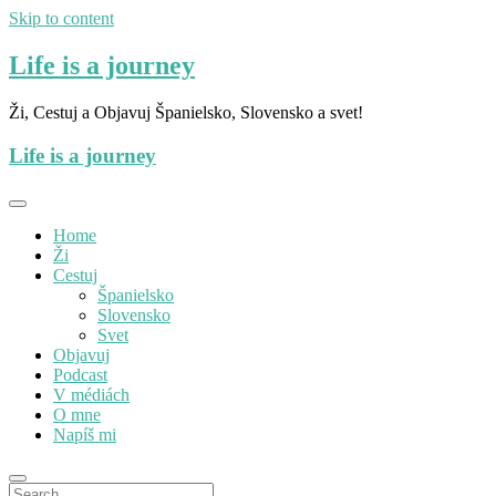
Skip to content
Life is a journey
Ži, Cestuj a Objavuj Španielsko, Slovensko a svet!
Life is a journey
Home
Ži
Cestuj
Španielsko
Slovensko
Svet
Objavuj
Podcast
V médiách
O mne
Napíš mi