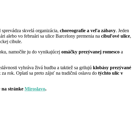
al sprevádza skvelá organizácia,
choreografie a veľa zábavy
. Jeden
uári alebo vo februári sa ulice Barcelony premenia na
cibuľové ulice
,
ckej cibule.
pku, namočíte ju do vynikajúcej
omáčky prezývanej romesco
a
 slávnosti vyhráva živá hudba a taktiež sa grilujú
klobásy prezývané
 za rok. Oplatí sa preto zájsť na tradičnú oslavu do
týchto ulíc v
e na stránke
Miroslavo
.