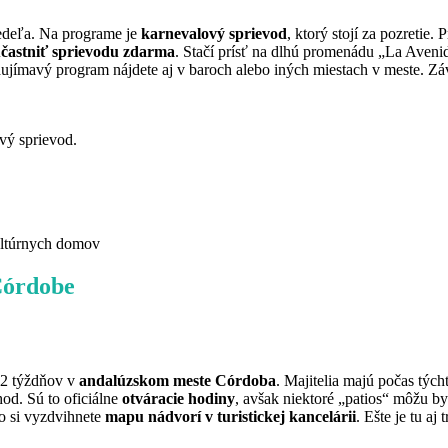
edeľa. Na programe je
karnevalový sprievod
, ktorý stojí za pozretie.
častniť sprievodu zdarma
. Stačí prísť na dlhú promenádu „La Avenid
aujímavý program nájdete aj v baroch alebo iných miestach v meste. Zá
vý sprievod.
kultúrnych domov
 Córdobe
 2 týždňov v
andalúzskom meste Córdoba
. Majitelia majú počas týc
hod. Sú to oficiálne
otváracie hodiny
, avšak niektoré „patios“ môžu by
bo si vyzdvihnete
mapu nádvorí v turistickej kancelárii
. Ešte je tu aj