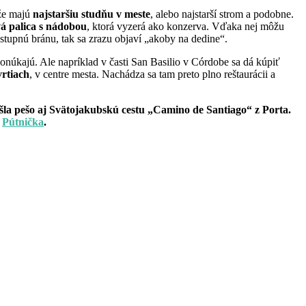
 že majú
najstaršiu studňu v meste
, alebo najstarší strom a podobne.
vá palica s nádobou
, ktorá vyzerá ako konzerva. Vďaka nej môžu
vstupnú bránu, tak sa zrazu objaví „akoby na dedine“.
ponúkajú. Ale napríklad v časti San Basilio v Córdobe sa dá kúpiť
vrtiach
, v centre mesta. Nachádza sa tam preto plno reštaurácii a
šla pešo aj Svätojakubskú cestu „Camino de Santiago“ z Porta.
u
Pútnička
.