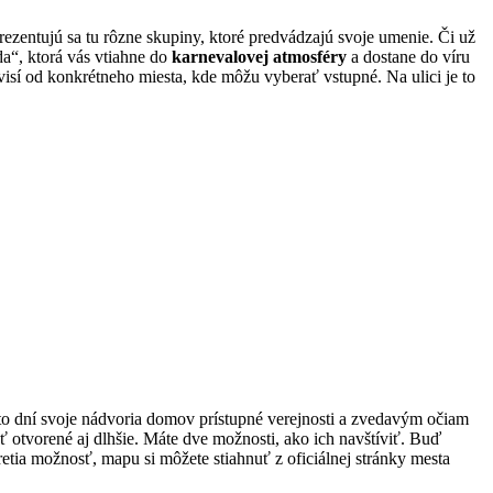
 Prezentujú sa tu rôzne skupiny, ktoré predvádzajú svoje umenie. Či už
a“, ktorá vás vtiahne do
karnevalovej atmosféry
a dostane do víru
visí od konkrétneho miesta, kde môžu vyberať vstupné. Na ulici je to
hto dní svoje nádvoria domov prístupné verejnosti a zvedavým očiam
ť otvorené aj dlhšie. Máte dve možnosti, ako ich navštíviť. Buď
 tretia možnosť, mapu si môžete stiahnuť z oficiálnej stránky mesta